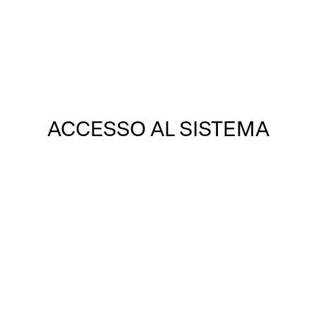
Ordine degli Ingegneri
della Provincia di Genova
Accedi o registrati
ACCESSO AL SISTEMA
ORDINGGE