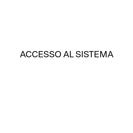
Ordine degli Ingegneri
della Provincia di Genova
Accedi o registrati
ACCESSO AL SISTEMA
ORDINGGE