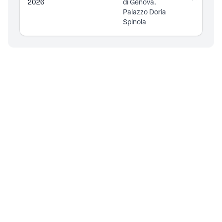
2026
di Genova.
Palazzo Doria
Spinola
CONTATTI
Piazza della Vittoria, 11/10
16121
Genova (GE)
366.20.29.816
PRIVACY
Privacy policy
INFO