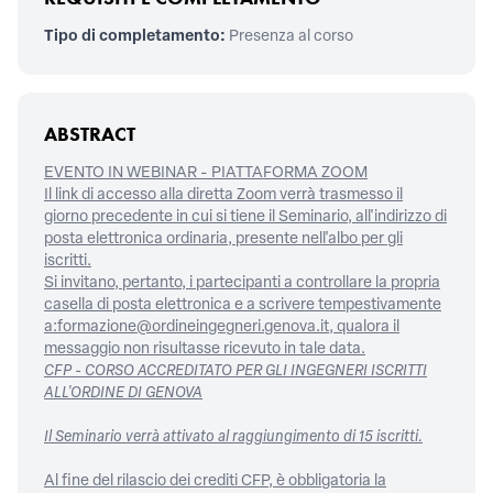
Tipo di completamento:
Presenza al corso
ABSTRACT
EVENTO IN WEBINAR - PIATTAFORMA ZOOM
Il link di accesso alla diretta Zoom verrà trasmesso il
giorno precedente in cui si tiene il Seminario, all'indirizzo di
posta elettronica ordinaria, presente nell'albo per gli
iscritti.
Si invitano, pertanto, i partecipanti a controllare la propria
casella di posta elettronica e a scrivere tempestivamente
a:formazione@ordineingegneri.genova.it, qualora il
messaggio non risultasse ricevuto in tale data.
CFP - CORSO ACCREDITATO PER GLI INGEGNERI ISCRITTI
ALL'ORDINE DI GENOVA
Il Seminario verrà attivato al raggiungimento di 15 iscritti.
Al fine del rilascio dei crediti CFP, è obbligatoria la