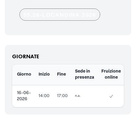
55.26-LOCANDINA 2026
GIORNATE
Sede in
Fruizione
Giorno
Inizio
Fine
Doc
presenza
online
16-06-
14:00
17:00
n.a.
2026