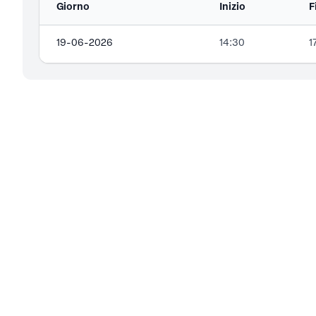
Giorno
Inizio
F
19-06-2026
14:30
1
CONTATTI
Piazza della Vittoria, 11/10
16121
Genova (GE)
366.20.29.816