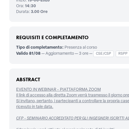
Inizio:
19-06-2026
Ora:
14:30
Durata:
3.00 Ore
REQUISITI E COMPLETAMENTO
Tipo di completamento:
Presenza al corso
Valido 81/08
— Aggiornamento — 3 ore —
CSE/CSP
RSPP
ABSTRACT
EVENTO IN WEBINAR - PIATTAFORMA ZOOM
Il link di accesso alla diretta Zoom verrà trasmesso il giorno prece
Si invitano, pertanto, i partecipanti a controllare la propria 
ricevuto in tale data.
CFP - SEMINARIO ACCREDITATO PER GLI INGEGNERI ISCRITTI A