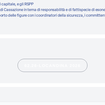
i capitale, e gli RSPP
di Cassazione in tema di responsabilità e di fattispecie di eson
rto delle figure con i coordinatori della sicurezza, i committenti
62.26-LOCANDINA 2026