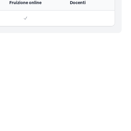
Fruizione online
Docenti
Ordine degli Ingegneri
della Provincia di Genova