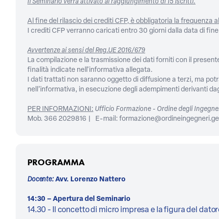
Il Seminario verrà attivato al raggiungimento di 15 iscritti.
Al fine del rilascio dei crediti CFP, è obbligatoria la frequenza 
I crediti CFP verranno caricati entro 30 giorni dalla data di fin
Avvertenze ai sensi del Reg.UE 2016/679
La compilazione e la trasmissione dei dati forniti con il prese
finalità indicate nell'informativa allegata.
I dati trattati non saranno oggetto di diffusione a terzi, ma po
nell’informativa, in esecuzione degli adempimenti derivanti dagl
PER INFORMAZIONI:
Ufficio Formazione - Ordine degli Ingegner
Mob. 366 2029816 | E-mail: formazione@ordineingegneri.ge
PROGRAMMA
Docente:
Avv. Lorenzo Nattero
14:30 – Apertura del Seminario
14.30 - Il concetto di micro impresa e la figura del dator