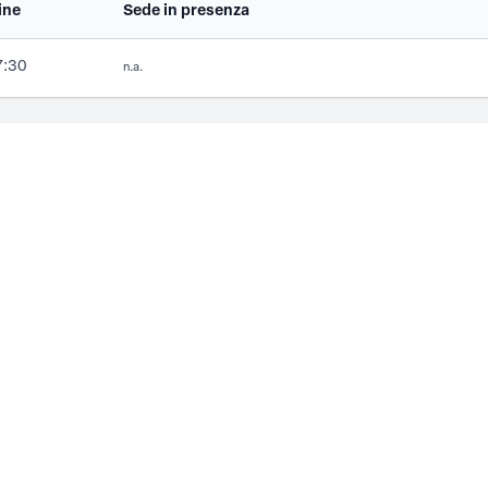
ine
Sede in presenza
7:30
n.a.
PRIVACY
Privacy policy
INFO
Ordine degli Ingegneri della Provincia di Genova
Piazza della Vittoria, 11/10
16121
Genova (GE)
366.20.29.816
ordine.genova@ingpec.eu
formazione@ordineingegneri.genova.it