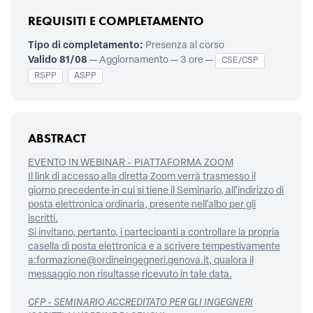
REQUISITI E COMPLETAMENTO
Tipo di completamento:
Presenza al corso
Valido 81/08
— Aggiornamento — 3 ore —
CSE/CSP
RSPP
ASPP
ABSTRACT
EVENTO IN WEBINAR - PIATTAFORMA ZOOM
Il link di accesso alla diretta Zoom verrà trasmesso il
giorno precedente in cui si tiene il Seminario, all'indirizzo di
posta elettronica ordinaria, presente nell'albo per gli
iscritti.
Si invitano, pertanto, i partecipanti a controllare la propria
casella di posta elettronica e a scrivere tempestivamente
a:formazione@ordineingegneri.genova.it, qualora il
messaggio non risultasse ricevuto in tale data.
CFP - SEMINARIO ACCREDITATO PER GLI INGEGNERI