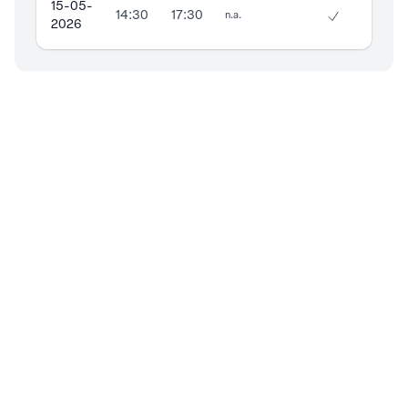
15-05-
14:30
17:30
n.a.
2026
CONTATTI
Piazza della Vittoria, 11/10
16121
Genova (GE)
366.20.29.816
PRIVACY
Privacy policy
INFO
Ordine degli Ingegneri della Provincia di