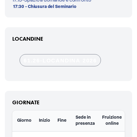
17.15-Spazio a domande e confronto
17:30 - Chiusura del Seminario
LOCANDINE
61.26-LOCANDINA 2026
GIORNATE
Sede in
Fruizione
Giorno
Inizio
Fine
Doc
presenza
online