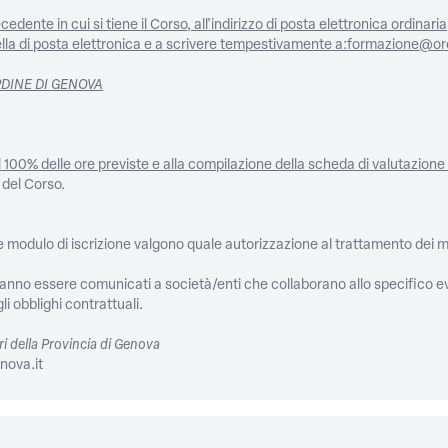
dente in cui si tiene il Corso, all'indirizzo di posta elettronica ordinaria, 
casella di posta elettronica e a scrivere tempestivamente a:formazione@o
RDINE DI GENOVA
al 100% delle ore previste e alla compilazione della scheda di valutazione 
 del Corso.
nte modulo di iscrizione valgono quale autorizzazione al trattamento dei 
tranno essere comunicati a società/enti che collaborano allo specifico ev
i obblighi contrattuali.
i della Provincia di Genova
nova.it