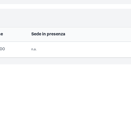
ne
Sede in presenza
:00
n.a.
PRIVACY
Privacy policy
INFO
Ordine degli Ingegneri della Provincia di Genova
Piazza della Vittoria, 11/10