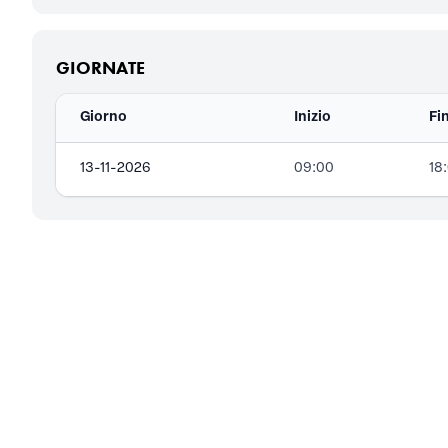
GIORNATE
Giorno
Inizio
Fi
13-11-2026
09:00
18
CONTATTI
Piazza della Vittoria, 11/10
16121
Genova (GE)
366.20.29.816