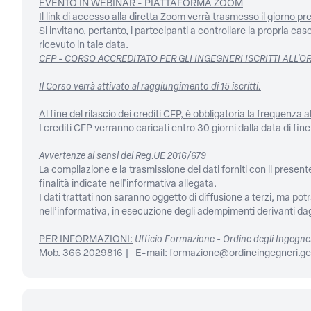
EVENTO IN WEBINAR - PIATTAFORMA ZOOM
Il link di accesso alla diretta Zoom verrà trasmesso il giorno prece
Si invitano, pertanto, i partecipanti a controllare la propria 
ricevuto in tale data.
CFP - CORSO ACCREDITATO PER GLI INGEGNERI ISCRITTI ALL'O
Il Corso verrà attivato al raggiungimento di 15 iscritti.
Al fine del rilascio dei crediti CFP, è obbligatoria la frequenza 
I crediti CFP verranno caricati entro 30 giorni dalla data di fine
Avvertenze ai sensi del Reg.UE 2016/679
La compilazione e la trasmissione dei dati forniti con il prese
finalità indicate nell'informativa allegata.
I dati trattati non saranno oggetto di diffusione a terzi, ma po
nell’informativa, in esecuzione degli adempimenti derivanti dagl
PER INFORMAZIONI:
Ufficio Formazione - Ordine degli Ingegner
Mob. 366 2029816 | E-mail: formazione@ordineingegneri.ge