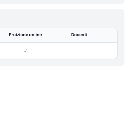
Fruizione online
Docenti
Ordine degli Ingegneri
della Provincia di Genova