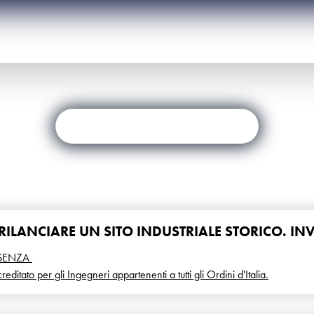
CALENDARIO COMPLETO
 RILANCIARE UN SITO INDUSTRIALE STORICO. IN
A’
ESENZA
reditato per gli Ingegneri appartenenti a tutti gli Ordini d'Italia.
io dei crediti CFP, è obbligatoria la frequenza al 100% delle ore previste 