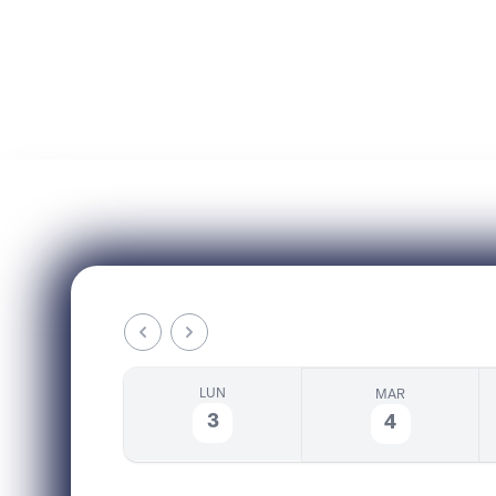
Ordine degli Ingegneri
Formazio
della Provincia di Genova
LUN 3/2026 - DOM 9/2026
Previous month
Next month
LUN
MAR
3
4