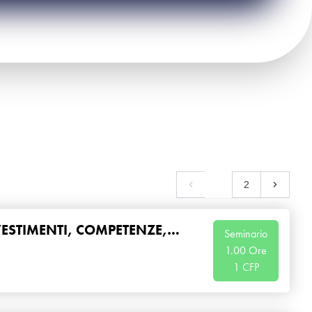
1
2
VESTIMENTI, COMPETENZE,
Seminario
1.00 Ore
1 CFP
e alla compilazione