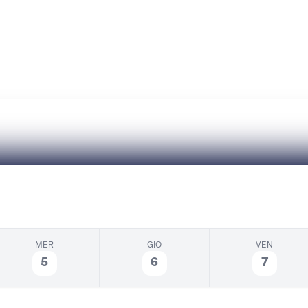
ne
Iniziative
Contatti
MER
GIO
VEN
5
6
7