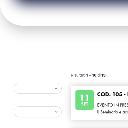
Risultati
1
–
10
di
13
Tipologia
COD. 105 -
11
CONTINUIT
Fruizione
SET
EVENTO IN PR
Il Seminario è acc
Al fine del rilasc
Titolo