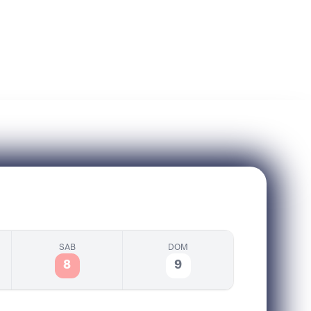
Accedi o registrati
SAB
DOM
8
9